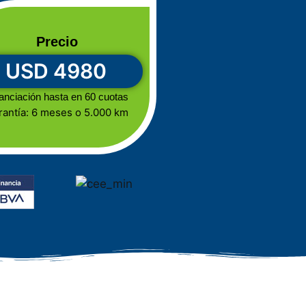
Precio
USD 4980
anciación hasta en 60 cuotas
rantía: 6 meses o 5.000 km